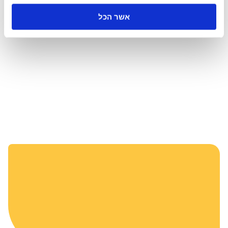
המכללה העניקה לי כלים מדויקים, ברורים וישימים, ש
אשר הכל
עו”ד ירון אביגל
בוגר תואר ראשון במשפטים ותואר שני בלימודי משפ