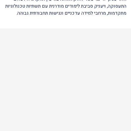
התעסוקה, ויעניק סביבת לימודים מודרנית עם תשתיות טכנולוגיות
מתקדמות, מרחבי למידה עדכניים ונגישות תחבורתית גבוהה.
נשיא, פרופ’ אביעד הכהן