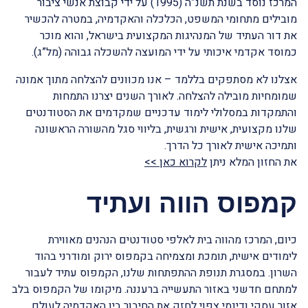
המרכז נוסד בשנת תשנ”ה (1995) על ידי קבוצת אנשי ציבור
מובילים מתחומי המשפט, הכלכלה והאקדמיה, במטרה להכשיר
את דור העתיד של המנהיגות המקצועית בישראל, והוא מוכר
כמוסד אקדמי איכותי על ידי המועצה להשכלה גבוהה (מל”ג).
אצלנו לא מסתפקים בללמד – אנו מכוונים להצלחה מתוך אמונה
שמומחיות מובילה להצלחה. לאורך השנים יצרנו התמחות
והתמקדות במסלולי לימוד עדכניים שמקדמים את הסטודנטים
שלנו מקצועית, אישית ורגשית, בליווי סגל מהשורה הראשונה
ותמיכה אישית לאורך כל הדרך.
את החזון המלא ניתן
לקרוא כאן >>
קמפוס הווה ועתיד
כיום, המרכז מהווה בית לאלפי סטודנטים הנהנים מאווירת
לימודים אישית, תומכת ומצמיחה בקמפוס ירוק ומודרני בהוד
השרון. במסגרת תנופת ההתפתחות שלנו, הקמפוס עתיד לעבור
למתחם חדשני באזור התעשייה ברעננה. מיקומו של הקמפוס בלב
אזור עסקי ודינמי צפוי לחזק את החיבור בין האקדמיה לעולם