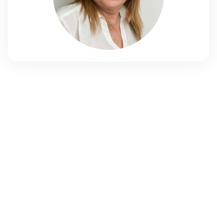
yardenako@mishpat.ac.il
0506263121
אודות
ד”ר ירדנה קול בעלת תואר שלישי במhנהל צבורי ורשיון לעסוק
כאחות מוסמכת. במהלך 30 השנים האחרונות ניהלה מחלקה לתכנון