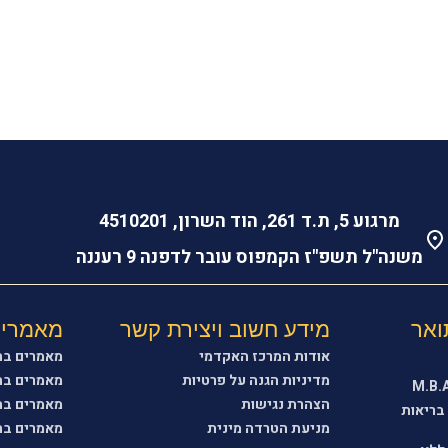
ני מאשר/ת לחזור אליי עם מידע נוסף בתחום הלימודים
?
מרגוע 5, ת.ד 261, הוד השרון, 4510201
משנה"ל תשפ"ז הקמפוס עובר לדפנה 9 רעננה
ואר
מידע חשוב ויצירת קשר
מאמרים
אודות המרכז האקדמי
מאמרים בתח
מדיניות הגנה על פרטיות
מאמרים בת
הצהרת נגישות
מאמרים ב
בריאות
מניעת הטרדה מינית
מאמרים בת