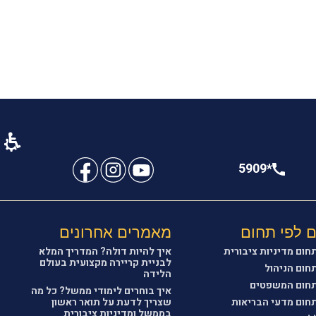
צרו איתי קשר
*5909
 לפי תחום
מאמרים אחרונים
ום מדיניות ציבורית
איך להיות דולה? המדריך המלא
לבניית קריירה מקצועית בעולם
חום הניהול
הלידה
תחום המשפטים
איך בוחרים לימודי ממשל? כל מה
חום מדעי הבריאות
שצריך לדעת על תואר ראשון
בממשל ומדיניות ציבורית