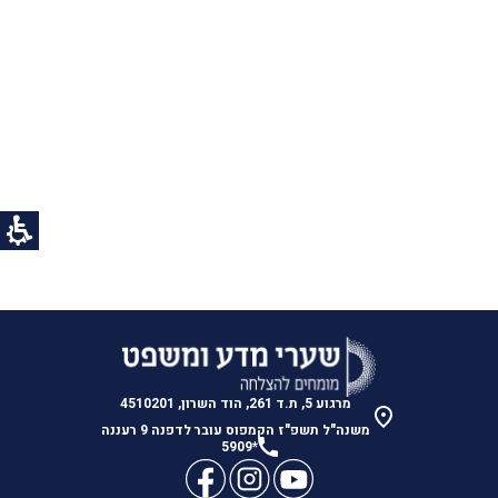
הנני מאשר/ת לחזור אליי עם מידע נוסף בתחום הלימודים
?
צרו איתי קשר
מרגוע 5, ת.ד 261, הוד השרון, 4510201
משנה"ל תשפ"ז הקמפוס עובר לדפנה 9 רעננה
*5909