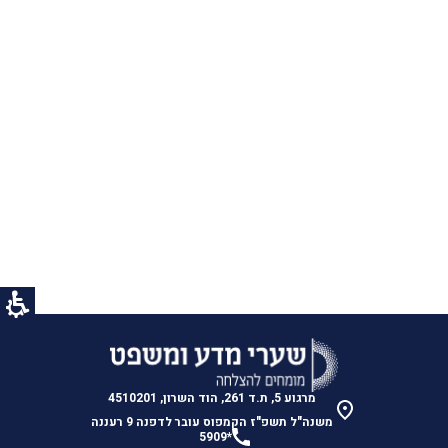
הנני מאשר/ת לחזור אליי עם מידע נוסף בתחום הלימודים
?
צרו איתי קשר
מרגוע 5, ת.ד 261, הוד השרון, 4510201
משנה"ל תשפ"ז הקמפוס עובר לדפנה 9 רעננה
*5909