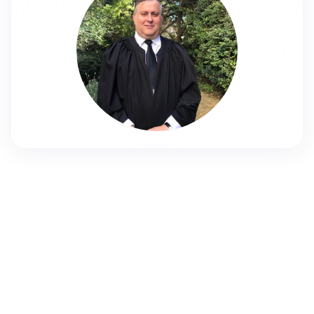
aviad@edu.mishpat.ac.il
09-7750300
אודות