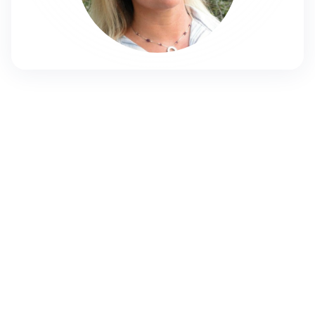
kinerets@mishpat.ac.il
054-4707649/09-7750373
אודות
הוראה במוסדות אקדמים:
2015 ואילך – מרצה בכירה במרכז האקדמי שערי מדע ומשפט,