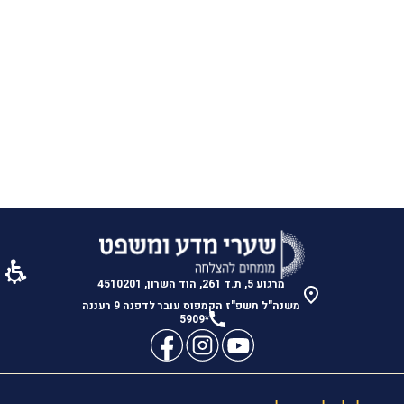
הנני מאשר/ת לחזור אליי עם מידע נוסף בתחום הלימודים
?
צרו איתי קשר
מרגוע 5, ת.ד 261, הוד השרון, 4510201
משנה"ל תשפ"ז הקמפוס עובר לדפנה 9 רעננה
*5909