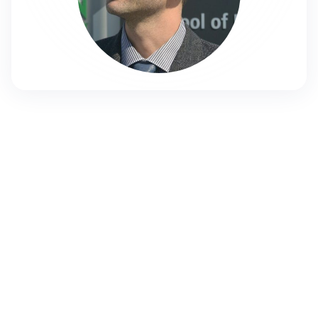
sharons@mishpat.ac.il
אודות
Experienced in the privet (VP, CEO, CBDO&CRO), public
(MOF), NGO (Isees, Heschel) sectors.